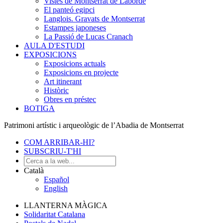
Vistes de Montserrat de Laborde
El panteó egipci
Langlois. Gravats de Montserrat
Estampes japoneses
La Passió de Lucas Cranach
AULA D'ESTUDI
EXPOSICIONS
Exposicions actuals
Exposicions en projecte
Art itinerant
Històric
Obres en préstec
BOTIGA
Patrimoni artístic i arqueològic de l’Abadia de Montserrat
COM ARRIBAR-HI?
SUBSCRIU-T'HI
Català
Español
English
LLANTERNA MÀGICA
Solidaritat Catalana