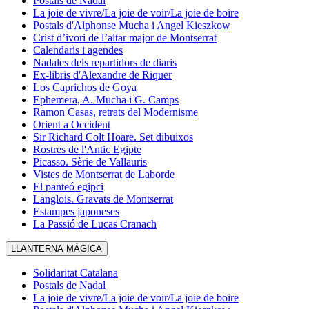
Postals de Nadal
La joie de vivre/La joie de voir/La joie de boire
Postals d'Alphonse Mucha i Angel Kieszkow
Crist d’ivori de l’altar major de Montserrat
Calendaris i agendes
Nadales dels repartidors de diaris
Ex-libris d'Alexandre de Riquer
Los Caprichos de Goya
Ephemera, A. Mucha i G. Camps
Ramon Casas, retrats del Modernisme
Orient a Occident
Sir Richard Colt Hoare. Set dibuixos
Rostres de l'Antic Egipte
Picasso. Sèrie de Vallauris
Vistes de Montserrat de Laborde
El panteó egipci
Langlois. Gravats de Montserrat
Estampes japoneses
La Passió de Lucas Cranach
LLANTERNA MÀGICA
Solidaritat Catalana
Postals de Nadal
La joie de vivre/La joie de voir/La joie de boire