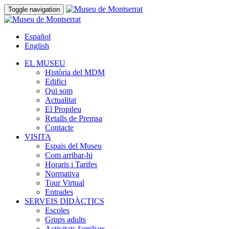
Toggle navigation
Español
English
EL MUSEU
Història del MDM
Edifici
Qui som
Actualitat
El Propileu
Retalls de Premsa
Contacte
VISITA
Espais del Museu
Com arribar-hi
Horaris i Tarifes
Normativa
Tour Virtual
Entrades
SERVEIS DIDÀCTICS
Escoles
Grups adults
Activitats familiars