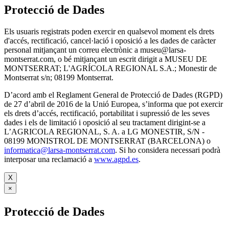
Protecció de Dades
Els usuaris registrats poden exercir en qualsevol moment els drets
d'accés, rectificació, cancel·lació i oposició a les dades de caràcter
personal mitjançant un correu electrònic a museu@larsa-
montserrat.com, o bé mitjançant un escrit dirigit a MUSEU DE
MONTSERRAT; L'AGRÍCOLA REGIONAL S.A.; Monestir de
Montserrat s/n; 08199 Montserrat.
D’acord amb el Reglament General de Protecció de Dades (RGPD)
de 27 d’abril de 2016 de la Unió Europea, s’informa que pot exercir
els drets d’accés, rectificació, portabilitat i supressió de les seves
dades i els de limitació i oposició al seu tractament dirigint-se a
L’AGRICOLA REGIONAL, S. A. a LG MONESTIR, S/N -
08199 MONISTROL DE MONTSERRAT (BARCELONA) o
informatica@larsa-montserrat.com
. Si ho considera necessari podrà
interposar una reclamació a
www.agpd.es
.
X
×
Protecció de Dades