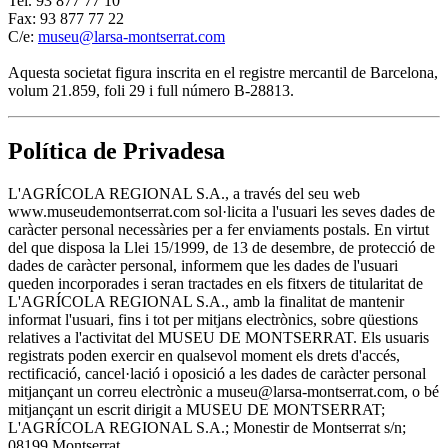
Tel. 93 877 77 10
Fax: 93 877 77 22
C/e:
museu@larsa-montserrat.com
Aquesta societat figura inscrita en el registre mercantil de Barcelona,
volum 21.859, foli 29 i full número B-28813.
Política de Privadesa
L'AGRÍCOLA REGIONAL S.A., a través del seu web
www.museudemontserrat.com sol·licita a l'usuari les seves dades de
caràcter personal necessàries per a fer enviaments postals. En virtut
del que disposa la Llei 15/1999, de 13 de desembre, de protecció de
dades de caràcter personal, informem que les dades de l'usuari
queden incorporades i seran tractades en els fitxers de titularitat de
L'AGRÍCOLA REGIONAL S.A., amb la finalitat de mantenir
informat l'usuari, fins i tot per mitjans electrònics, sobre qüestions
relatives a l'activitat del MUSEU DE MONTSERRAT. Els usuaris
registrats poden exercir en qualsevol moment els drets d'accés,
rectificació, cancel·lació i oposició a les dades de caràcter personal
mitjançant un correu electrònic a museu@larsa-montserrat.com, o bé
mitjançant un escrit dirigit a MUSEU DE MONTSERRAT;
L'AGRÍCOLA REGIONAL S.A.; Monestir de Montserrat s/n;
08199 Montserrat.