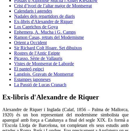
Postals d'Alphonse Mucha i Angel Kieszkow
Crist d’ivori de l’altar major de Montserrat
Calendaris i agendes
Nadales dels repartidors de diaris
Ex-libris d'Alexandre de Riquer
Los Caprichos de Goya
Ephemera, A. Mucha i G. Camps
Ramon Casas, retrats del Modernisme
Orient a Occident
Sir Richard Colt Hoare. Set dibuixos
Rostres de l'Antic Egipte
Picasso. Sèrie de Vallauris
Vistes de Montserrat de Laborde
El panteó egipci
Langlois. Gravats de Montserrat
Estampes japoneses
La Passió de Lucas Cranach
Ex-libris d'Alexandre de Riquer
Alexandre de Riquer i Inglada (Calaf, 1856 – Palma de Mallorca,
1920) és un bon representant del modernisme simbolista que
aparegué amb força a Catalunya a final del segle XIX. Es formà a
l’Escola Llotja de Barcelona, tot completant els seus estudis amb
estades a Roma, París i Londres. Fou precisament a Anglaterra on es