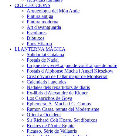
COL·LECCIONS
Arqueologia del Món Antic
Pintura antiga
Pintura moderna
Art d'avantguarda
Escultures
Dibuixos
Phos Hilaron
LLANTERNA MÀGICA
Solidaritat Catalana
Postals de Nadal
La joie de vivre/La joie de voir/La joie de boire
Postals d'Alphonse Mucha i Angel Kieszkow
Crist d’ivori de l’altar major de Montserrat
Calendaris i agendes
Nadales dels repartidors de diaris
Ex-libris d'Alexandre de Riquer
Los Caprichos de Goya
Ephemera, A. Mucha i G. Camps
Ramon Casas, retrats del Modernisme
Orient a Occident
Sir Richard Colt Hoare. Set dibuixos
Rostres de l'Antic Egipte
Picasso. Sèrie de Vallauris