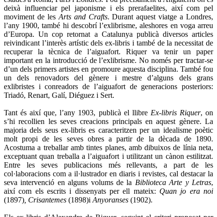
deixà influenciar pel japonisme i els prerafaelites, així com pel
moviment de les
Arts and Crafts
. Durant aquest viatge a Londres,
l’any 1900, també hi descobrí l’exlibrisme, aleshores en voga arreu
d’Europa. Un cop retornat a Catalunya publicà diversos articles
reivindicant l’interès artístic dels ex-libris i també de la necessitat de
recuperar la tècnica de l’aiguafort. Riquer va tenir un paper
important en la introducció de l’exlibrisme. No només per tractar-se
d’un dels primers artistes en promoure aquesta disciplina. També fou
un dels renovadors del gènere i mestre d’alguns dels grans
exlibristes i conreadors de l’aiguafort de generacions posteriors:
Triadó, Renart, Galí, Diéguez i Sert.
Tant és així que, l’any 1903, publicà el llibre
Ex-libris Riquer
, on
s’hi recollien les seves creacions principals en aquest gènere. La
majoria dels seus ex-libris es caracteritzen per un idealisme poètic
molt propi de les seves obres a partir de la dècada de 1890.
Acostuma a treballar amb tintes planes, amb dibuixos de línia neta,
exceptuant quan treballa a l’aiguafort i utilitzant un cànon estilitzat.
Entre les seves publicacions més rellevants, a part de les
col·laboracions com a il·lustrador en diaris i revistes, cal destacar la
seva intervenció en alguns volums de la
Biblioteca Arte y Letras
,
així com els escrits i dissenyats per ell mateix:
Quan jo era noi
(1897)
, Crisantemes
(1898)i
Anyoranses
(1902).