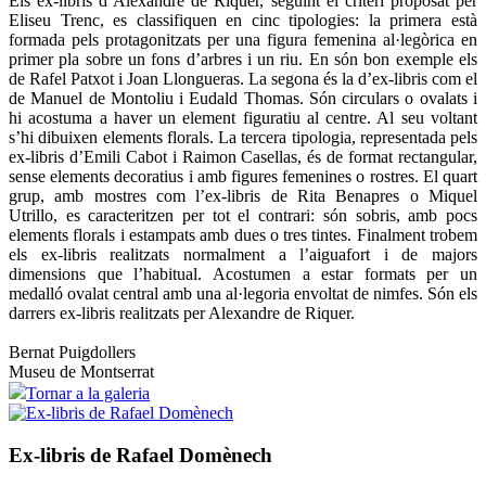
Els ex-libris d’Alexandre de Riquer, seguint el criteri proposat per
Eliseu Trenc, es classifiquen en cinc tipologies: la primera està
formada pels protagonitzats per una figura femenina al·legòrica en
primer pla sobre un fons d’arbres i un riu. En són bon exemple els
de Rafel Patxot i Joan Llongueras. La segona és la d’ex-libris com el
de Manuel de Montoliu i Eudald Thomas. Són circulars o ovalats i
hi acostuma a haver un element figuratiu al centre. Al seu voltant
s’hi dibuixen elements florals. La tercera tipologia, representada pels
ex-libris d’Emili Cabot i Raimon Casellas, és de format rectangular,
sense elements decoratius i amb figures femenines o rostres. El quart
grup, amb mostres com l’ex-libris de Rita Benapres o Miquel
Utrillo, es caracteritzen per tot el contrari: són sobris, amb pocs
elements florals i estampats amb dues o tres tintes. Finalment trobem
els ex-libris realitzats normalment a l’aiguafort i de majors
dimensions que l’habitual. Acostumen a estar formats per un
medalló ovalat central amb una al·legoria envoltat de nimfes. Són els
darrers ex-libris realitzats per Alexandre de Riquer.
Bernat Puigdollers
Museu de Montserrat
Tornar a la galeria
Ex-libris de Rafael Domènech