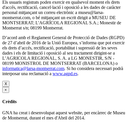
Els usuaris registrats poden exercir en qualsevol moment els drets
d'accés, rectificació, cancel·lació i oposició a les dades de caràcter
personal mitjançant un correu electrònic a museu@larsa-
montserrat.com, o bé mitjançant un escrit dirigit a MUSEU DE
MONTSERRAT; L'AGRÍCOLA REGIONAL S.A.; Monestir de
Montserrat s/n; 08199 Montserrat.
D’acord amb el Reglament General de Protecció de Dades (RGPD)
de 27 d’abril de 2016 de la Unió Europea, s’informa que pot exercir
els drets d’accés, rectificació, portabilitat i supressió de les seves
dades i els de limitació i oposició al seu tractament dirigint-se a
L’AGRICOLA REGIONAL, S. A. a LG MONESTIR, S/N -
08199 MONISTROL DE MONTSERRAT (BARCELONA) o
informatica@larsa-montserrat.com
. Si ho considera necessari podrà
interposar una reclamació a
www.agpd.es
.
X
×
Crèdits
GNA ha creat i desenvolupat aquest website, per encàrrec de Museu
de Montserrat, durant el mes d'Abril del 2014.