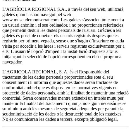
L'AGRÍCOLA REGIONAL S.A., a través del seu web, utilitzarà
galetes quan l'usuari navegui pel web
www.museudemontserrat.com. Les galetes s'associen únicament a
un usuari anònim i el seu ordinador, i no proporcionen referències
que permetin deduir les dades personals de l'usuari. Gràcies a les
galetes és possible conèixer els usuaris registrats després que es
registrin per primera vegada, sense que s'hagin d’inscriure en cada
visita per accedir a les àrees i serveis registrats exclusivament per a
ells. L'usuari té l'opció d'impedir la instal·lació d'aquests arxius
mitjançant la selecció de l'opció corresponent en el seu programa
navegador.
L’AGRICOLA REGIONAL, S. A. és el Responsable del
tractament de les dades personals proporcionades sota el seu
consentiment i li informa que aquestes dades seran tractades de
conformitat amb el que es disposa en les normatives vigents en
protecció de dades personals, amb la finalitat de mantenir una relació
comercial. Seran conservades mentre existeixi un interès mutu per
mantenir la finalitat del tractament i quan ja no siguin necessàries se
suprimiran amb les mesures de seguretat adequades per garantir la
seudonimització de les dades o la destrucció total de les mateixes.
No es comunicaran les dades a tercers, excepte obligació legal.